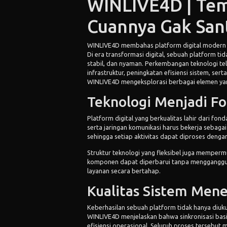
WINLIVE4D | Tem
Cuannya Gak San
rah*** | Deposit:
WINLIVE4D
membahas platform digital modern mel
harj*** | Deposit:
Di era transformasi digital, sebuah platform 
stabil, dan nyaman. Perkembangan teknologi tel
iswah***i | Deposit:
infrastruktur, peningkatan efisiensi sistem, s
WINLIVE4D mengeksplorasi berbagai elemen ya
koko***u | Deposit:
Teknologi Menjadi F
Platform digital yang berkualitas lahir dari fo
nam*** | Deposit:
serta jaringan komunikasi harus bekerja sebaga
sehingga setiap aktivitas dapat diproses dengan
sit*** | Deposit:
Struktur teknologi yang fleksibel juga memperm
komponen dapat diperbarui tanpa mengganggu 
int*** | Deposit:
layanan secara bertahap.
Kualitas Sistem Mene
tam*** | Deposit:
Keberhasilan sebuah platform tidak hanya diu
WINLIVE4D
menjelaskan bahwa sinkronisasi basi
purw***i | Deposit:
efisiensi operasional. Seluruh proses tersebu