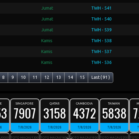
Jumat
TWH - 541
Jumat
TWH - 540
Jumat
TWH - 539
Kamis
TWH - 538
Kamis
TWH - 537
Kamis
TWH - 536
8
9
10
11
12
13
14
15
Last ( 91 )
YE
SINGAPORE
QATAR
CAMBODIA
TAIWAN
M
53
7907
3158
4372
5838
7
26
7/8/2026
7/8/2026
7/8/2026
7/8/2026
7
U0000
TOTO MACAU1300
TOTO MACAU1600
TOTO MACAU1900
TOTO MACAU2200
TOTO