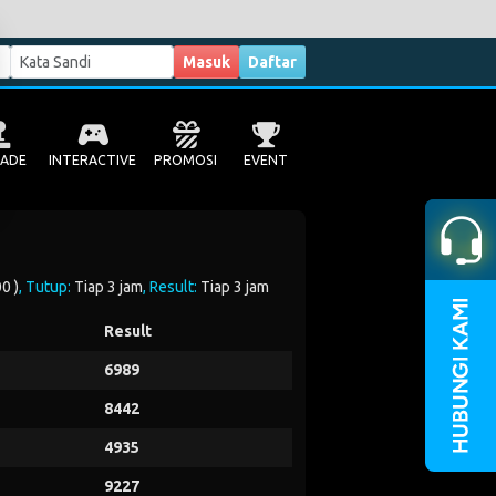
LLO BOSKU ! DAPATKAN PROMO DEPOSIT HARIAN 10% SETIAP HARI HANYA DI WHATS
Masuk
Daftar
ADE
INTERACTIVE
PROMOSI
EVENT
00 )
, Tutup:
Tiap 3 jam
, Result:
Tiap 3 jam
Result
6989
8442
4935
9227