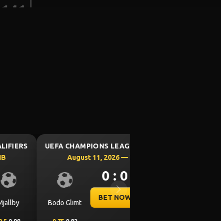
141
7/8/2026
OTBALL F24 ELITE CLUB FRIENDLY
August 8, 2026 — 00:15 WIB
0 : 0
Next
BET NOW
yenoord
e-Barcelona