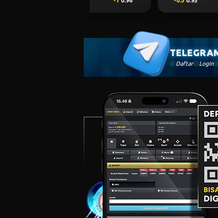
0.75
0.82
-0.75
TELEGRA
Daftar
Login