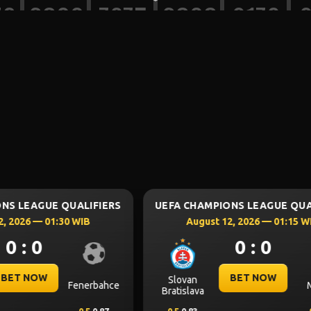
72
6300
7875
6303
9178
9
26
7/8/2026
7/8/2026
7/8/2026
7/8/2026
IERS
E-FOOTBALL F24 INTERNATIONAL
E-FO
FRIENDLY
August 8, 2026 — 00:00 WIB
1 : 3
Saint-
e-Fe
oise
BET NOW
e-France
e-Belgium