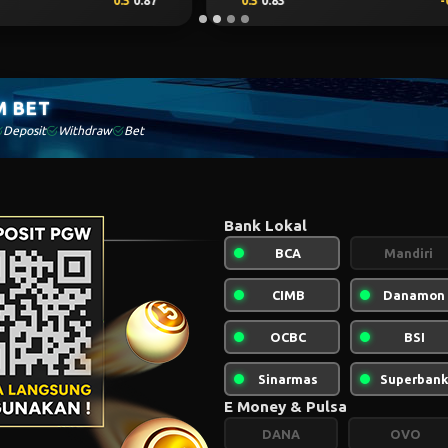
1.00
0.0
0.00
0.73
0.00
0.89
M BET
Deposit
Withdraw
Bet
Bank Lokal
BCA
Mandiri
CIMB
Danamon
OCBC
BSI
Sinarmas
Superbank
E Money & Pulsa
DANA
OVO