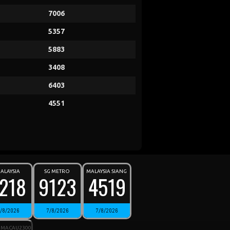
7006
5357
5883
3408
6403
4551
ALAYSIA
SG METRO
MALAYSIA SIANG
218
9123
4519
/8/2026
7/8/2026
7/8/2026
 MACAU2300