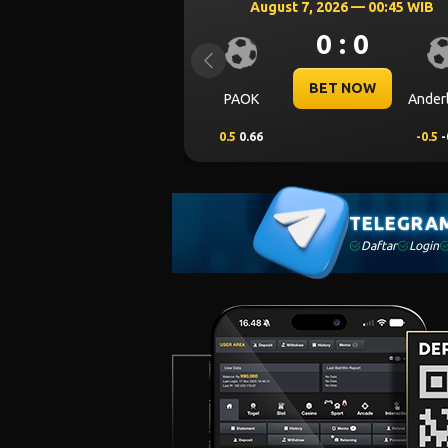
August 7, 2026 — 00:45 WIB
0 : 0
Previous
BET NOW
PAOK
Ander
0.5
0.66
-0.5
-
TELEGRA
Daftar
Login