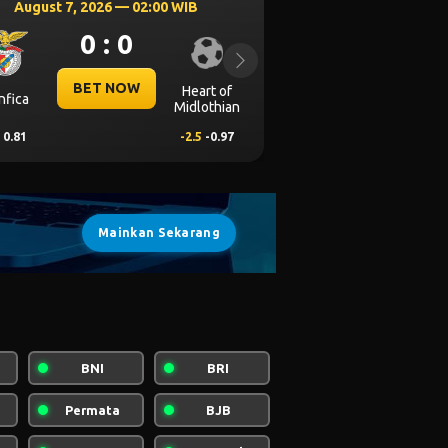
August 7, 2026 — 02:00 WIB
0 : 0
Next
BET NOW
Heart of
nfica
Midlothian
5
0.81
-2.5
-0.97
Mainkan Sekarang
BNI
BRI
Permata
BJB