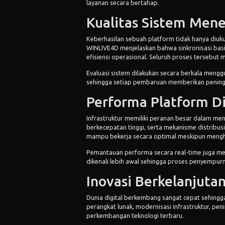
layanan secara bertahap.
ani*** | Deposit:
Kualitas Sistem Mene
firga***ro | Deposit:
Keberhasilan sebuah platform tidak hanya diu
WINLIVE4D
menjelaskan bahwa sinkronisasi basi
efisiensi operasional. Seluruh proses tersebu
iswah***i | Deposit:
Evaluasi sistem dilakukan secara berkala meng
sehingga setiap pembaruan memberikan peningk
koko***u | Deposit:
Performa Platform D
maya***i | Deposit:
Infrastruktur memiliki peranan besar dalam me
berkecepatan tinggi, serta mekanisme distrib
jasm*** | Deposit:
mampu bekerja secara optimal meskipun mengha
Pemantauan performa secara real-time juga me
sil*** | Deposit:
dikenali lebih awal sehingga proses penyempur
Inovasi Berkelanjuta
nar*** | Deposit:
Dunia digital berkembang sangat cepat sehing
perangkat lunak, modernisasi infrastruktur, p
zami*** | Deposit:
perkembangan teknologi terbaru.