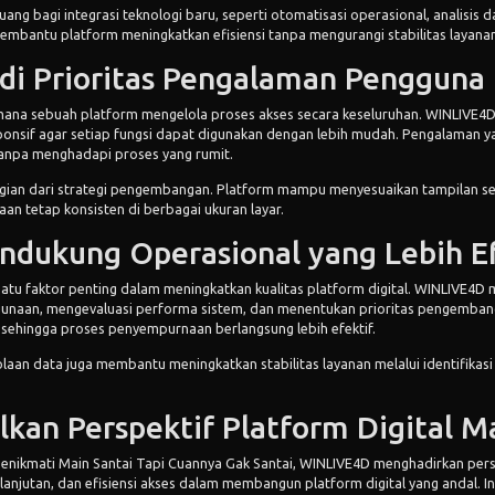
ng bagi integrasi teknologi baru, seperti otomatisasi operasional, analisis da
firga***ro | Withdraw:
Rp.2,335,000
membantu platform meningkatkan efisiensi tanpa mengurangi stabilitas layana
adi Prioritas Pengalaman Pengguna
gila*** | Withdraw:
Rp.3,355,000
ana sebuah platform mengelola proses akses secara keseluruhan.
WINLIVE4
uta*** | Withdraw:
Rp.895,000
esponsif agar setiap fungsi dapat digunakan dengan lebih mudah. Pengalaman
tanpa menghadapi proses yang rumit.
bana*** | Withdraw:
Rp.240,000
bagian dari strategi pengembangan. Platform mampu menyesuaikan tampilan se
n tetap konsisten di berbagai ukuran layar.
ani*** | Withdraw:
Rp.1,370,000
ndukung Operasional yang Lebih Ef
satu faktor penting dalam meningkatkan kualitas platform digital. WINLIVE4D 
dama*** | Withdraw:
Rp.940,000
an, mengevaluasi performa sistem, dan menentukan prioritas pengembanga
 sehingga proses penyempurnaan berlangsung lebih efektif.
iswah***i | Withdraw:
Rp.800,000
olaan data juga membantu meningkatkan stabilitas layanan melalui identifika
anggr***an | Withdraw:
Rp.1,235,000
an Perspektif Platform Digital Ma
sit*** | Withdraw:
Rp.2,800,000
nikmati Main Santai Tapi Cuannya Gak Santai,
WINLIVE4D
menghadirkan pers
elanjutan, dan efisiensi akses dalam membangun platform digital yang andal. In