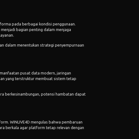
Rp.13,270,000
Rp.12,080,000
rforma pada berbagai kondisi penggunaan.
ma menjadi bagian penting dalam menjaga
layanan.
Rp.7,330,000
acuan dalam menentukan strategi penyempurnaan
Rp.5,810,000
Rp.7,170,000
emanfaatan pusat data modern, jaringan
aan yang terstruktur membuat sistem tetap
Rp.13,590,000
cara berkesinambungan, potensi hambatan dapat
Rp.6,670,000
Rp.9,800,000
latform. WINLIVE4D mengulas bahwa pembaruan
ra berkala agar platform tetap relevan dengan
Rp.3,460,000