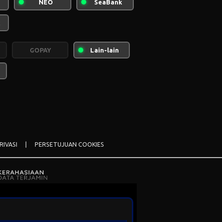
NEO
SeaBank
GOPAY
Lain-lain
Rp.1,610,000
Rp.5,890,000
Rp.9,380,000
Rp.5,010,000
RIVASI
|
PERSETUJUAN COOKIES
Rp.11,530,000
Rp.7,870,000
Rp.2,480,000