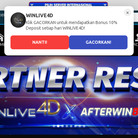
×
WINLIVE4D
RIAN 10% SETIAP HARI HANYA DI WHATSAPP ADMIN WINLIVE4D
HALLO
Klik GACORKAN untuk mendapatkan Bonus 10%
Deposit setiap hari WINLIVE4D!
NANTI!
GACORKAN!
ME
TOGEL
SLOT
LIVE CASINO
SPORT
SABUNG
ARC