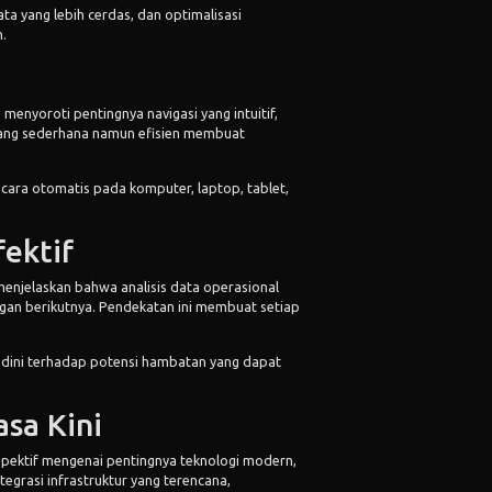
ta yang lebih cerdas, dan optimalisasi
Rp.12,290,000
n.
Rp.10,300,000
D
menyoroti pentingnya navigasi yang intuitif,
Rp.1,740,000
 yang sederhana namun efisien membuat
Rp.1,810,000
cara otomatis pada komputer, laptop, tablet,
Rp.6,170,000
ektif
menjelaskan bahwa analisis data operasional
Rp.2,140,000
n berikutnya. Pendekatan ini membuat setiap
Rp.520,000
si dini terhadap potensi hambatan yang dapat
Rp.6,980,000
sa Kini
Rp.5,580,000
pektif mengenai pentingnya teknologi modern,
tegrasi infrastruktur yang terencana,